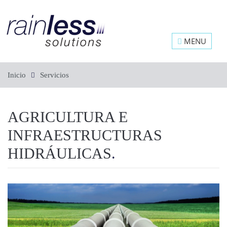
INICIO
Inicio
Servicios
NOSOTROS
SERVICIOS
AGRICULTURA E
JARDINERÍA Y PAISAJISMO
NOTICIAS
INFRAESTRUCTURAS
HIDRÁULICAS
AGRICULTURA E INFRAESTRUCTURAS HIDRÁULICAS
CONTACTO